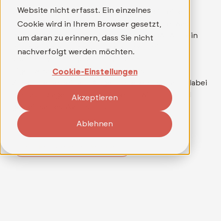
Website nicht erfasst. Ein einzelnes
Wer mehr als nur einen Job sucht und in einem
Umfeld arbeiten möchte, in dem wirklich etwas
Cookie wird in Ihrem Browser gesetzt,
bewegt werden kann, findet bei TELEDATA IT ein
um daran zu erinnern, dass Sie nicht
mitarbeitergeführtes Unternehmen mit
nachverfolgt werden möchten.
spannenden Aufgaben und hoher
Eigenverantwortung. Ein Team, das
Cookie-Einstellungen
Zusammenarbeit auf Augenhöhe lebt, schafft dabei
die Grundlage für persönliche Entwicklung und
Akzeptieren
gemeinsames Wachstum.
Ablehnen
Zu den Stellenangeboten