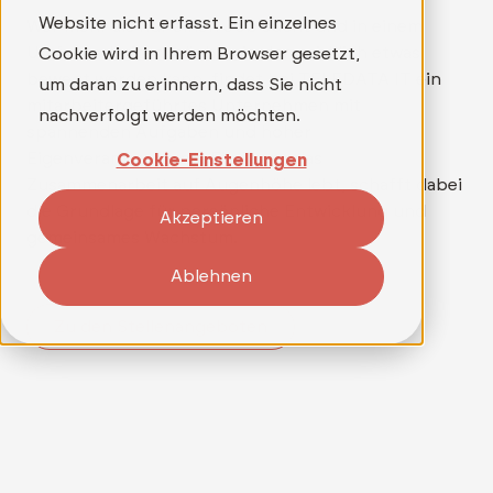
Website nicht erfasst. Ein einzelnes
Wer mehr als nur einen Job sucht und in einem
Umfeld arbeiten möchte, in dem wirklich etwas
Cookie wird in Ihrem Browser gesetzt,
bewegt werden kann, findet bei TELEDATA IT ein
um daran zu erinnern, dass Sie nicht
mitarbeitergeführtes Unternehmen mit
nachverfolgt werden möchten.
spannenden Aufgaben und hoher
Eigenverantwortung. Ein Team, das
Cookie-Einstellungen
Zusammenarbeit auf Augenhöhe lebt, schafft dabei
die Grundlage für persönliche Entwicklung und
Akzeptieren
gemeinsames Wachstum.
Ablehnen
Zu den Stellenangeboten