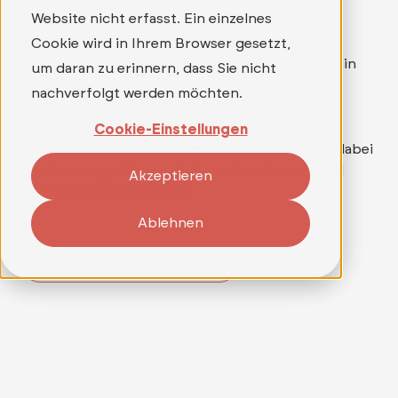
Website nicht erfasst. Ein einzelnes
Wer mehr als nur einen Job sucht und in einem
Umfeld arbeiten möchte, in dem wirklich etwas
Cookie wird in Ihrem Browser gesetzt,
bewegt werden kann, findet bei TELEDATA IT ein
um daran zu erinnern, dass Sie nicht
mitarbeitergeführtes Unternehmen mit
nachverfolgt werden möchten.
spannenden Aufgaben und hoher
Eigenverantwortung. Ein Team, das
Cookie-Einstellungen
Zusammenarbeit auf Augenhöhe lebt, schafft dabei
die Grundlage für persönliche Entwicklung und
Akzeptieren
gemeinsames Wachstum.
Ablehnen
Zu den Stellenangeboten