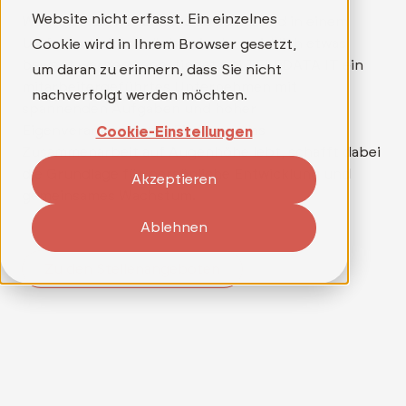
Website nicht erfasst. Ein einzelnes
Wer mehr als nur einen Job sucht und in einem
Umfeld arbeiten möchte, in dem wirklich etwas
Cookie wird in Ihrem Browser gesetzt,
bewegt werden kann, findet bei TELEDATA IT ein
um daran zu erinnern, dass Sie nicht
mitarbeitergeführtes Unternehmen mit
nachverfolgt werden möchten.
spannenden Aufgaben und hoher
Eigenverantwortung. Ein Team, das
Cookie-Einstellungen
Zusammenarbeit auf Augenhöhe lebt, schafft dabei
die Grundlage für persönliche Entwicklung und
Akzeptieren
gemeinsames Wachstum.
Ablehnen
Zu den Stellenangeboten