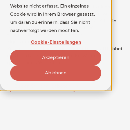
Website nicht erfasst. Ein einzelnes
Wer mehr als nur einen Job sucht und in einem
Umfeld arbeiten möchte, in dem wirklich etwas
Cookie wird in Ihrem Browser gesetzt,
bewegt werden kann, findet bei TELEDATA IT ein
um daran zu erinnern, dass Sie nicht
mitarbeitergeführtes Unternehmen mit
nachverfolgt werden möchten.
spannenden Aufgaben und hoher
Eigenverantwortung. Ein Team, das
Cookie-Einstellungen
Zusammenarbeit auf Augenhöhe lebt, schafft dabei
die Grundlage für persönliche Entwicklung und
Akzeptieren
gemeinsames Wachstum.
Ablehnen
Zu den Stellenangeboten