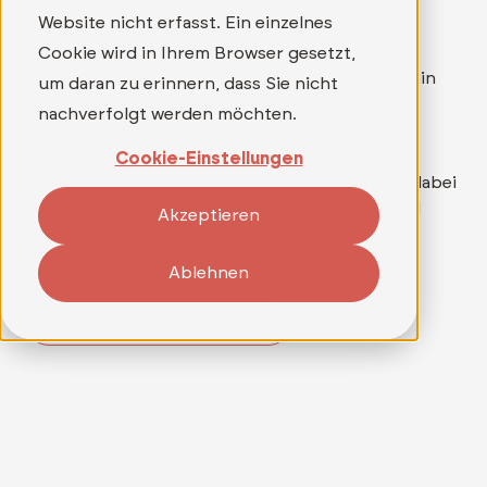
Website nicht erfasst. Ein einzelnes
Wer mehr als nur einen Job sucht und in einem
Umfeld arbeiten möchte, in dem wirklich etwas
Cookie wird in Ihrem Browser gesetzt,
bewegt werden kann, findet bei TELEDATA IT ein
um daran zu erinnern, dass Sie nicht
mitarbeitergeführtes Unternehmen mit
nachverfolgt werden möchten.
spannenden Aufgaben und hoher
Eigenverantwortung. Ein Team, das
Cookie-Einstellungen
Zusammenarbeit auf Augenhöhe lebt, schafft dabei
die Grundlage für persönliche Entwicklung und
Akzeptieren
gemeinsames Wachstum.
Ablehnen
Zu den Stellenangeboten