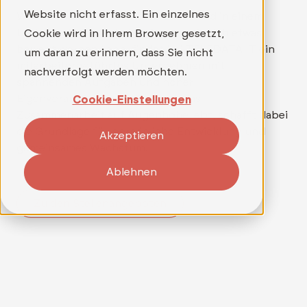
Website nicht erfasst. Ein einzelnes
Wer mehr als nur einen Job sucht und in einem
Umfeld arbeiten möchte, in dem wirklich etwas
Cookie wird in Ihrem Browser gesetzt,
bewegt werden kann, findet bei TELEDATA IT ein
um daran zu erinnern, dass Sie nicht
mitarbeitergeführtes Unternehmen mit
nachverfolgt werden möchten.
spannenden Aufgaben und hoher
Eigenverantwortung. Ein Team, das
Cookie-Einstellungen
Zusammenarbeit auf Augenhöhe lebt, schafft dabei
die Grundlage für persönliche Entwicklung und
Akzeptieren
gemeinsames Wachstum.
Ablehnen
Zu den Stellenangeboten