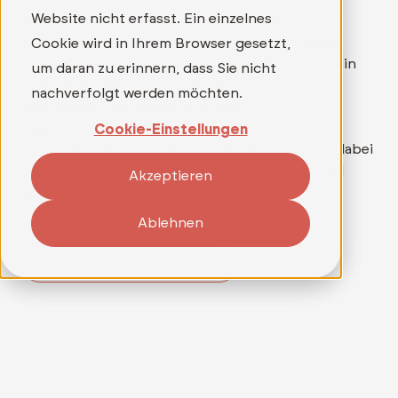
Website nicht erfasst. Ein einzelnes
Wer mehr als nur einen Job sucht und in einem
Umfeld arbeiten möchte, in dem wirklich etwas
Cookie wird in Ihrem Browser gesetzt,
bewegt werden kann, findet bei TELEDATA IT ein
um daran zu erinnern, dass Sie nicht
mitarbeitergeführtes Unternehmen mit
nachverfolgt werden möchten.
spannenden Aufgaben und hoher
Eigenverantwortung. Ein Team, das
Cookie-Einstellungen
Zusammenarbeit auf Augenhöhe lebt, schafft dabei
die Grundlage für persönliche Entwicklung und
Akzeptieren
gemeinsames Wachstum.
Ablehnen
Zu den Stellenangeboten