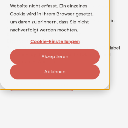
Website nicht erfasst. Ein einzelnes
Wer mehr als nur einen Job sucht und in einem
Umfeld arbeiten möchte, in dem wirklich etwas
Cookie wird in Ihrem Browser gesetzt,
bewegt werden kann, findet bei TELEDATA IT ein
um daran zu erinnern, dass Sie nicht
mitarbeitergeführtes Unternehmen mit
nachverfolgt werden möchten.
spannenden Aufgaben und hoher
Eigenverantwortung. Ein Team, das
Cookie-Einstellungen
Zusammenarbeit auf Augenhöhe lebt, schafft dabei
die Grundlage für persönliche Entwicklung und
Akzeptieren
gemeinsames Wachstum.
Ablehnen
Zu den Stellenangeboten