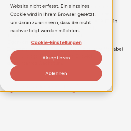
Website nicht erfasst. Ein einzelnes
Wer mehr als nur einen Job sucht und in einem
Umfeld arbeiten möchte, in dem wirklich etwas
Cookie wird in Ihrem Browser gesetzt,
bewegt werden kann, findet bei TELEDATA IT ein
um daran zu erinnern, dass Sie nicht
mitarbeitergeführtes Unternehmen mit
nachverfolgt werden möchten.
spannenden Aufgaben und hoher
Eigenverantwortung. Ein Team, das
Cookie-Einstellungen
Zusammenarbeit auf Augenhöhe lebt, schafft dabei
die Grundlage für persönliche Entwicklung und
Akzeptieren
gemeinsames Wachstum.
Ablehnen
Zu den Stellenangeboten