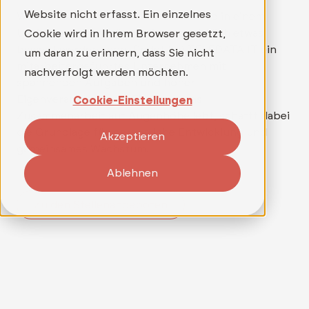
Website nicht erfasst. Ein einzelnes
Wer mehr als nur einen Job sucht und in einem
Umfeld arbeiten möchte, in dem wirklich etwas
Cookie wird in Ihrem Browser gesetzt,
bewegt werden kann, findet bei TELEDATA IT ein
um daran zu erinnern, dass Sie nicht
mitarbeitergeführtes Unternehmen mit
nachverfolgt werden möchten.
spannenden Aufgaben und hoher
Eigenverantwortung. Ein Team, das
Cookie-Einstellungen
Zusammenarbeit auf Augenhöhe lebt, schafft dabei
die Grundlage für persönliche Entwicklung und
Akzeptieren
gemeinsames Wachstum.
Ablehnen
Zu den Stellenangeboten