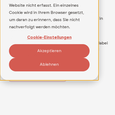
Website nicht erfasst. Ein einzelnes
Wer mehr als nur einen Job sucht und in einem
Umfeld arbeiten möchte, in dem wirklich etwas
Cookie wird in Ihrem Browser gesetzt,
bewegt werden kann, findet bei TELEDATA IT ein
um daran zu erinnern, dass Sie nicht
mitarbeitergeführtes Unternehmen mit
nachverfolgt werden möchten.
spannenden Aufgaben und hoher
Eigenverantwortung. Ein Team, das
Cookie-Einstellungen
Zusammenarbeit auf Augenhöhe lebt, schafft dabei
die Grundlage für persönliche Entwicklung und
Akzeptieren
gemeinsames Wachstum.
Ablehnen
Zu den Stellenangeboten