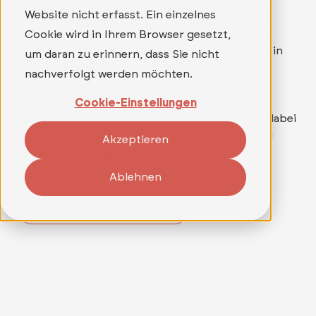
Website nicht erfasst. Ein einzelnes
Wer mehr als nur einen Job sucht und in einem
Umfeld arbeiten möchte, in dem wirklich etwas
Cookie wird in Ihrem Browser gesetzt,
bewegt werden kann, findet bei TELEDATA IT ein
um daran zu erinnern, dass Sie nicht
mitarbeitergeführtes Unternehmen mit
nachverfolgt werden möchten.
spannenden Aufgaben und hoher
Eigenverantwortung. Ein Team, das
Cookie-Einstellungen
Zusammenarbeit auf Augenhöhe lebt, schafft dabei
die Grundlage für persönliche Entwicklung und
Akzeptieren
gemeinsames Wachstum.
Ablehnen
Zu den Stellenangeboten