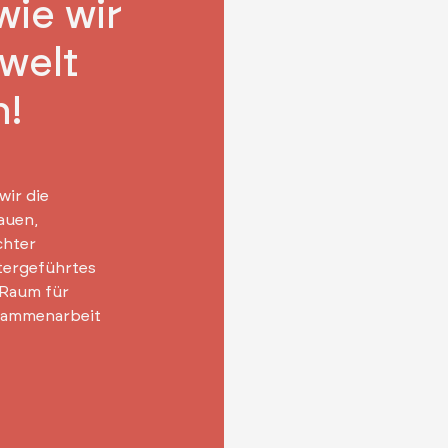
wie wir
swelt
n!
wir die
auen,
chter
itergeführtes
 Raum für
sammenarbeit