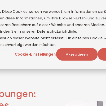
MAILKONTOR
TELEDATA ASP BACKUP+
. Diese Cookies werden verwendet, um Informationen dar
TELEDATA ASP MFA
nden diese Informationen, um Ihre Browser-Erfahrung zu v
Be
Was
Warum
Wer
Wann
seren Besuchern auf dieser Website und anderen Medien.
nden Sie in unserer Datenschutzrichtlinie.
such dieser Website nicht erfasst. Ein einzelnes Cookie w
ht nachverfolgt werden möchten.
Cookie-Einstellungen
Akzeptieren
ibungen:
es