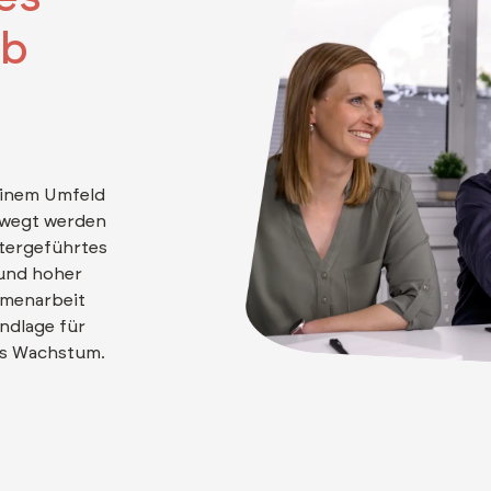
rb
einem Umfeld
ewegt werden
itergeführtes
und hoher
mmenarbeit
ndlage für
es Wachstum.