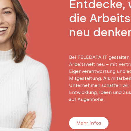
Entdecke, 
die Arbeit
neu denke
Bei TELEDATA IT gestalten 
Arbeitswelt neu – mit Vertr
Eigenverantwortung und e
Mitgestaltung. Als mitarbe
Unternehmen schaffen wir
Entwicklung, Ideen und Zu
auf Augenhöhe.
Mehr Infos