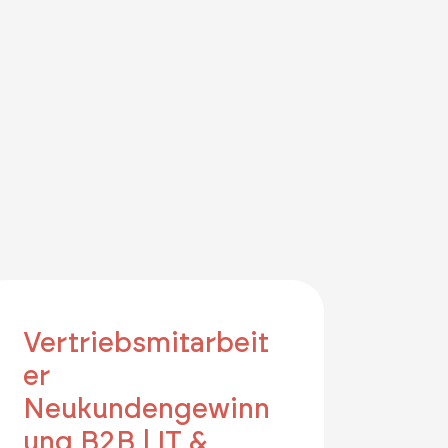
Vertriebsmitarbeit
er
Neukundengewinn
ung B2B | IT &