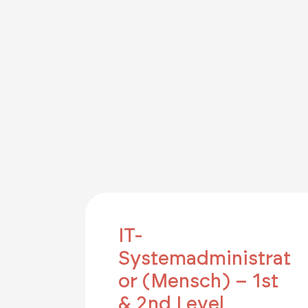
IT-
Systemadministrat
or (Mensch) – 1st
& 2nd Level