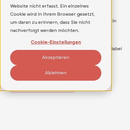
Website nicht erfasst. Ein einzelnes
Wer mehr als nur einen Job sucht und in einem
Umfeld arbeiten möchte, in dem wirklich etwas
Cookie wird in Ihrem Browser gesetzt,
bewegt werden kann, findet bei TELEDATA IT ein
um daran zu erinnern, dass Sie nicht
mitarbeitergeführtes Unternehmen mit
nachverfolgt werden möchten.
spannenden Aufgaben und hoher
Eigenverantwortung. Ein Team, das
Cookie-Einstellungen
Zusammenarbeit auf Augenhöhe lebt, schafft dabei
die Grundlage für persönliche Entwicklung und
Akzeptieren
gemeinsames Wachstum.
Ablehnen
Zu den Stellenangeboten