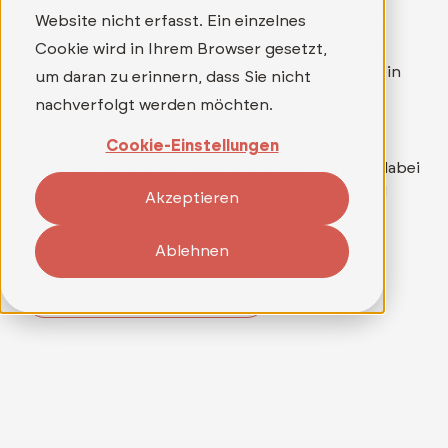
Website nicht erfasst. Ein einzelnes
Wer mehr als nur einen Job sucht und in einem
Umfeld arbeiten möchte, in dem wirklich etwas
Cookie wird in Ihrem Browser gesetzt,
bewegt werden kann, findet bei TELEDATA IT ein
um daran zu erinnern, dass Sie nicht
mitarbeitergeführtes Unternehmen mit
nachverfolgt werden möchten.
spannenden Aufgaben und hoher
Eigenverantwortung. Ein Team, das
Cookie-Einstellungen
Zusammenarbeit auf Augenhöhe lebt, schafft dabei
die Grundlage für persönliche Entwicklung und
Akzeptieren
gemeinsames Wachstum.
Ablehnen
Zu den Stellenangeboten