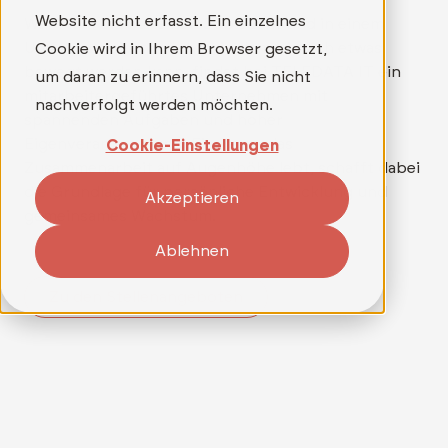
Website nicht erfasst. Ein einzelnes
Wer mehr als nur einen Job sucht und in einem
Umfeld arbeiten möchte, in dem wirklich etwas
Cookie wird in Ihrem Browser gesetzt,
bewegt werden kann, findet bei TELEDATA IT ein
um daran zu erinnern, dass Sie nicht
mitarbeitergeführtes Unternehmen mit
nachverfolgt werden möchten.
spannenden Aufgaben und hoher
Eigenverantwortung. Ein Team, das
Cookie-Einstellungen
Zusammenarbeit auf Augenhöhe lebt, schafft dabei
die Grundlage für persönliche Entwicklung und
Akzeptieren
gemeinsames Wachstum.
Ablehnen
Zu den Stellenangeboten