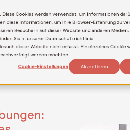
MAILKONTOR
TELEDATA ASP BACKUP+
. Diese Cookies werden verwendet, um Informationen dar
TELEDATA ASP MFA
nden diese Informationen, um Ihre Browser-Erfahrung zu v
Be
Was
Warum
Wer
Wann
seren Besuchern auf dieser Website und anderen Medien.
nden Sie in unserer Datenschutzrichtlinie.
such dieser Website nicht erfasst. Ein einzelnes Cookie w
ht nachverfolgt werden möchten.
Cookie-Einstellungen
Akzeptieren
ibungen:
es