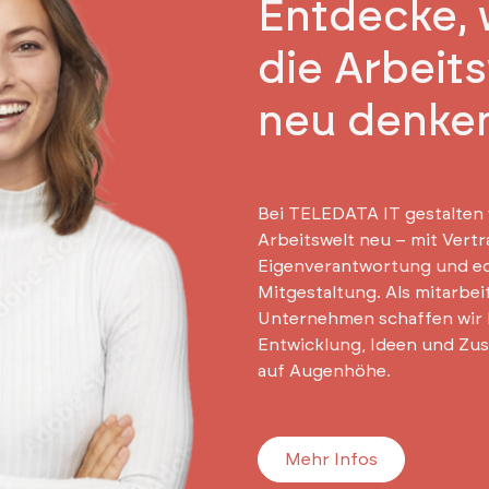
Entdecke, 
die Arbeit
neu denke
Bei TELEDATA IT gestalten 
Arbeitswelt neu – mit Vertr
Eigenverantwortung und e
Mitgestaltung. Als mitarbe
Unternehmen schaffen wir
Entwicklung, Ideen und Zu
auf Augenhöhe.
Mehr Infos