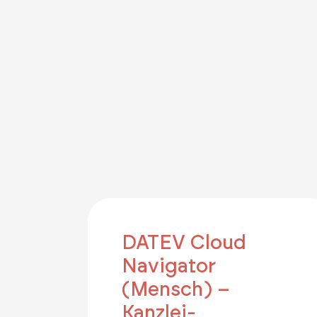
DATEV Cloud
Navigator
(Mensch) –
Kanzlei-