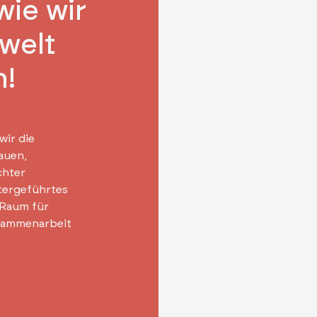
wie wir
swelt
n!
wir die
auen,
chter
itergeführtes
 Raum für
sammenarbeit