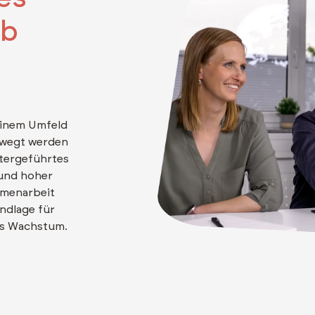
rb
einem Umfeld
ewegt werden
itergeführtes
und hoher
mmenarbeit
ndlage für
es Wachstum.