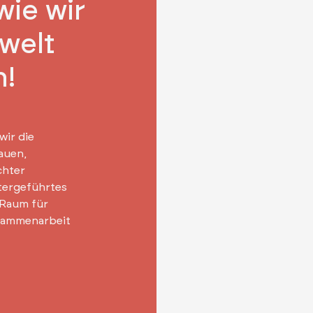
wie wir
swelt
n!
wir die
auen,
chter
itergeführtes
 Raum für
sammenarbeit