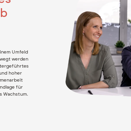
rb
einem Umfeld
ewegt werden
itergeführtes
und hoher
mmenarbeit
ndlage für
es Wachstum.