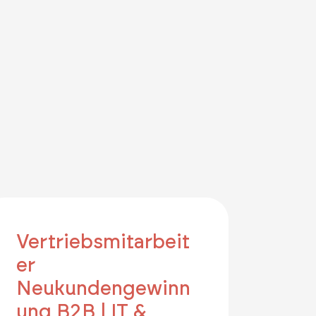
Vertriebsmitarbeit
er
Neukundengewinn
ung B2B | IT &