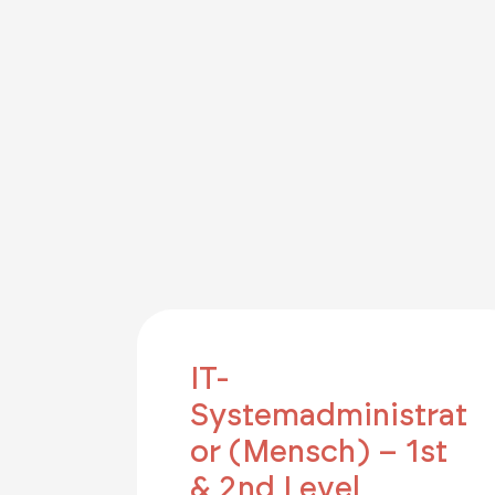
IT-
Systemadministrat
or (Mensch) – 1st
& 2nd Level