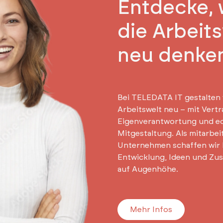
Entdecke, 
die Arbeit
neu denke
Bei TELEDATA IT gestalten 
Arbeitswelt neu – mit Vertr
Eigenverantwortung und e
Mitgestaltung. Als mitarbe
Unternehmen schaffen wir
Entwicklung, Ideen und Zu
auf Augenhöhe.
Mehr Infos