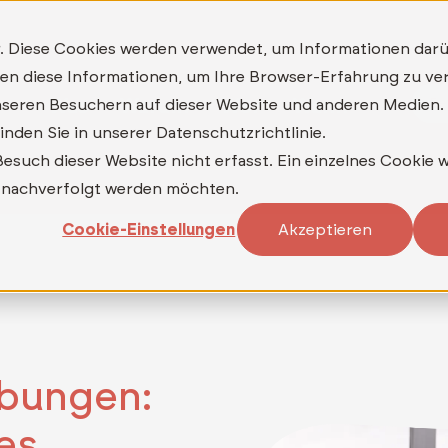
MAILKONTOR
TELEDATA ASP BACKUP+
. Diese Cookies werden verwendet, um Informationen dar
TELEDATA ASP MFA
nden diese Informationen, um Ihre Browser-Erfahrung zu v
Be
Was
Warum
Wer
Wann
seren Besuchern auf dieser Website und anderen Medien.
nden Sie in unserer Datenschutzrichtlinie.
such dieser Website nicht erfasst. Ein einzelnes Cookie w
ht nachverfolgt werden möchten.
Cookie-Einstellungen
Akzeptieren
ibungen:
es